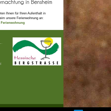
eten Ihnen für Ihren Aufenthalt in
eim unsere Ferienwohnung an:
 Ferienwohnung
l
Weinproben und Weinevents