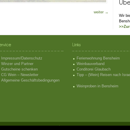
weiter
→
Wir bi
Bensh
>>Zur
Impressum/Datenschutz
Ferienwohnung Bensheim
Winzer und Partner
Weinbauverband
Gutscheine schenken
Conditorei Glaubach
CG Wein – Newsletter
Tipp – (Wein) Reisen nach Israe
Allgemeine Geschäftsbedingungen
Weinproben in Bensheim
ssische Bergstrasse - Weinproben