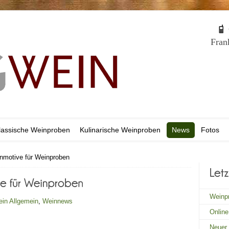
C
Fran
lassische Weinproben
Kulinarische Weinproben
News
Fotos
nmotive für Weinproben
Weinpr
ein
Allgemein
,
Weinnews
Onlin
Neuer 