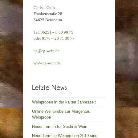
Christa Guth
Frankenstraße 28
64625 Bensheim
Tel.
06251 – 8 60 90 75
oder
0176 – 20 71 30 77
cg@cg-wein.de
www.cg-wein.de
Weinproben in der kalten Jahreszeit
Online Weinprobe zur Morgentau
Weinprobe
Neuer Termin für Sushi & Wein
Neue Termine Weinproben 2019 sind