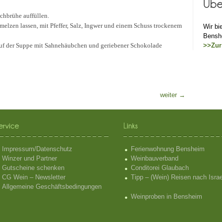
schbrühe auffüllen.
elzen lassen, mit Pfeffer, Salz, Ingwer und einem Schuss trockenem
Wir bi
Bensh
auf der Suppe mit Sahnehäubchen und geriebener Schokolade
>>Zur
weiter
→
Impressum/Datenschutz
Ferienwohnung Bensheim
Winzer und Partner
Weinbauverband
Gutscheine schenken
Conditorei Glaubach
CG Wein – Newsletter
Tipp – (Wein) Reisen nach Israe
Allgemeine Geschäftsbedingungen
Weinproben in Bensheim