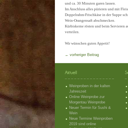
und ca. 30 Minuten garen lassen.
Im Anschluss alles pürieren und mit Flei
Doppelrahm-Frischkäse in der Suppe schm
Wein-Orangensaft abschmecken.
Kürbiskerne rösten und beim Servieren 
verteilen.
Wir wünschen guten Appetit!
←
vorheriger Beitrag
Weinproben in der kalten
Jahreszeit
Online Weinprobe zur
Morgentau Weinprobe
Neuer Termin für Sushi &
Wein
Neue Termine Weinproben
2019 sind online