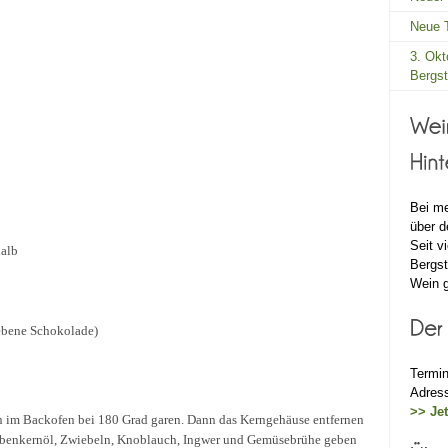
Neue T
3. Okt
Bergst
Bei me
über 
Seit v
halb
Bergst
Wein 
iebene Schokolade)
Termin
Adress
>> Jet
en im Backofen bei 180 Grad garen. Dann das Kerngehäuse entfernen
aubenkernöl, Zwiebeln, Knoblauch, Ingwer und Gemüsebrühe geben