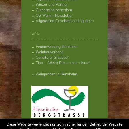
Winzer und Partner
Gutscheine schenken
CG Wein – Newsletter
Allgemeine Geschäftsbedingungen
Ferienwohnung Bensheim
Weinbauverband
Conditorei Glaubach
Tipp – (Wein) Reisen nach Israel
Weinproben in Bensheim
CG Wein - Weinproben Bensheim und Hessische
Diese Website verwendet nur technische, für den Betrieb der Website